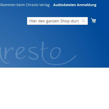
illkommen beim Chresto Verlag
Audiodateien Anmeldung
Mein W
Suche
Suche