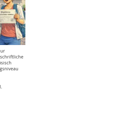
zur
schriftliche
ösisch
gsniveau
l.