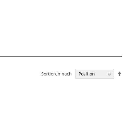
In
Sortieren nach
absteig
Reihenf