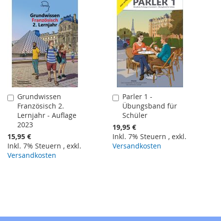
Grundwissen
Parler 1 -
In
In
Französisch 2.
Übungsband für
den
den
Lernjahr - Auflage
Schüler
Warenkorb
Warenkorb
2023
19,95 €
15,95 €
Inkl. 7% Steuern
,
exkl.
Inkl. 7% Steuern
,
exkl.
Versandkosten
Versandkosten