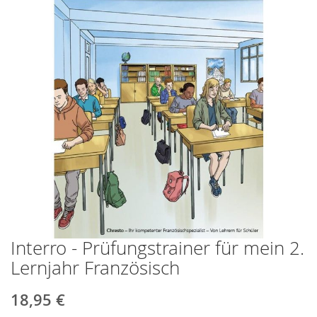
springen
Interro - Prüfungstrainer für mein 2.
Zum
Anfang
Lernjahr Französisch
der
Bildergalerie
18,95 €
springen