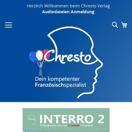
Direkt
Herzlich Willkommen beim Chresto Verlag
zum
Audiodateien Anmeldung
Inhalt
Such
Me
Zum
Ende
der
Bildergalerie