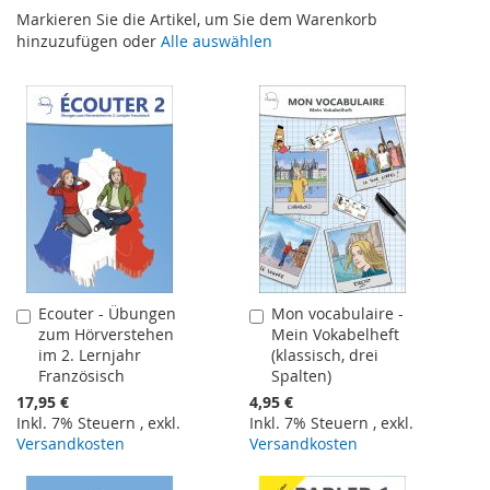
Markieren Sie die Artikel, um Sie dem Warenkorb
hinzuzufügen oder
Alle auswählen
Ecouter - Übungen
Mon vocabulaire -
In
In
zum Hörverstehen
Mein Vokabelheft
den
den
im 2. Lernjahr
(klassisch, drei
Warenkorb
Warenkorb
Französisch
Spalten)
17,95 €
4,95 €
Inkl. 7% Steuern
,
exkl.
Inkl. 7% Steuern
,
exkl.
Versandkosten
Versandkosten