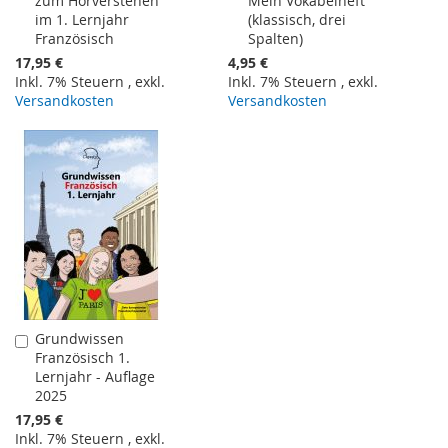
zum Hörverstehen
Mein Vokabelheft
den
den
im 1. Lernjahr
(klassisch, drei
Warenkorb
Warenkorb
Französisch
Spalten)
17,95 €
4,95 €
Inkl. 7% Steuern
,
exkl.
Inkl. 7% Steuern
,
exkl.
Versandkosten
Versandkosten
Grundwissen
In
Französisch 1.
den
Lernjahr - Auflage
Warenkorb
2025
17,95 €
Inkl. 7% Steuern
,
exkl.