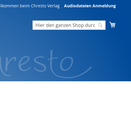
illkommen beim Chresto Verlag
Audiodateien Anmeldung
Mein W
Suche
Suche