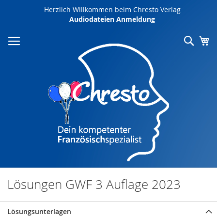
Direkt
Herzlich Willkommen beim Chresto Verlag
zum
Audiodateien Anmeldung
Inhalt
Such
Me
Lösungen GWF 3 Auflage 2023
Lösungsunterlagen