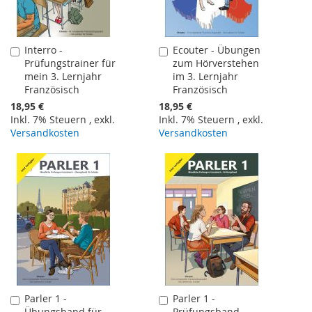
Interro -
Ecouter - Übungen
In
In
Prüfungstrainer für
zum Hörverstehen
den
den
mein 3. Lernjahr
im 3. Lernjahr
Warenkorb
Warenkorb
Französisch
Französisch
18,95 €
18,95 €
Inkl. 7% Steuern
,
exkl.
Inkl. 7% Steuern
,
exkl.
Versandkosten
Versandkosten
Parler 1 -
Parler 1 -
In
In
Übungsband für
Prüfungsband