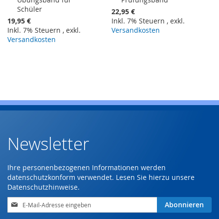
den
den
Schüler
Warenkorb
Warenkorb
22,95 €
19,95 €
Inkl. 7% Steuern
,
exkl.
Inkl. 7% Steuern
,
exkl.
Versandkosten
Versandkosten
Newsletter
Ihre personenbezogenen Informationen werden
datenschutzkonform verwendet. Lesen Sie hierzu unsere
Datenschutzhinweise
.
Anmeldung
Abonnieren
zum