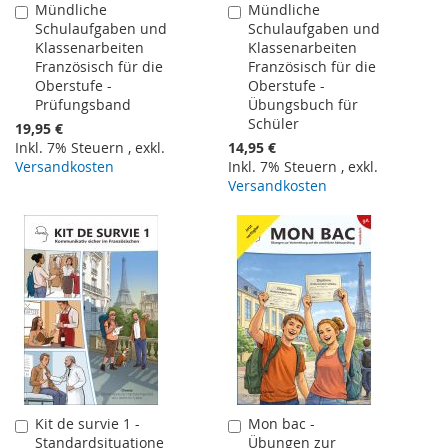
Mündliche
Mündliche
In
In
Schulaufgaben und
Schulaufgaben und
den
den
Klassenarbeiten
Klassenarbeiten
Warenkorb
Warenkorb
Französisch für die
Französisch für die
Oberstufe -
Oberstufe -
Prüfungsband
Übungsbuch für
Schüler
19,95 €
Inkl. 7% Steuern
,
exkl.
14,95 €
Versandkosten
Inkl. 7% Steuern
,
exkl.
Versandkosten
Kit de survie 1 -
Mon bac -
In
In
Standardsituatione
Übungen zur
den
den