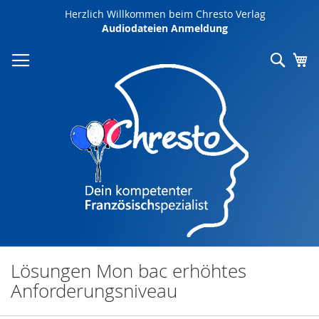
Direkt
Herzlich Willkommen beim Chresto Verlag
zum
Audiodateien Anmeldung
Inhalt
Such
Me
Lösungen Mon bac erhöhtes
Anforderungsniveau