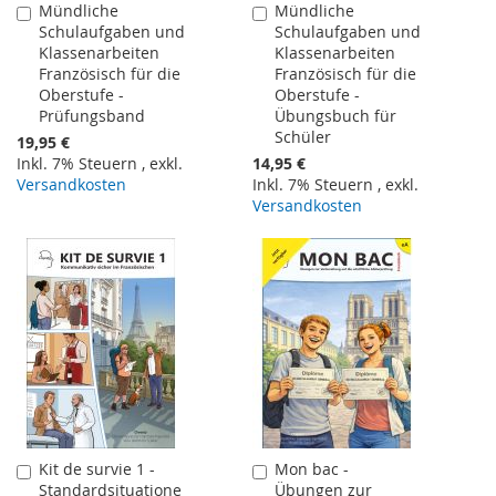
Mündliche
Mündliche
In
In
Schulaufgaben und
Schulaufgaben und
den
den
Klassenarbeiten
Klassenarbeiten
Warenkorb
Warenkorb
Französisch für die
Französisch für die
Oberstufe -
Oberstufe -
Prüfungsband
Übungsbuch für
Schüler
19,95 €
Inkl. 7% Steuern
,
exkl.
14,95 €
Versandkosten
Inkl. 7% Steuern
,
exkl.
Versandkosten
Kit de survie 1 -
Mon bac -
In
In
Standardsituatione
Übungen zur
den
den