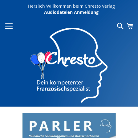
Direkt
Herzlich Willkommen beim Chresto Verlag
zum
Audiodateien Anmeldung
Inhalt
Such
Me
Zum
Ende
der
Bildergalerie