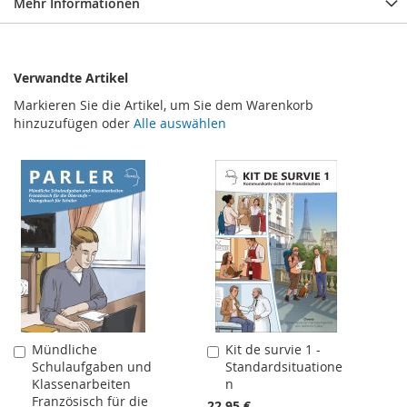
Mehr Informationen
Verwandte Artikel
Markieren Sie die Artikel, um Sie dem Warenkorb
hinzuzufügen oder
Alle auswählen
Mündliche
Kit de survie 1 -
In
In
Schulaufgaben und
Standardsituatione
den
den
Klassenarbeiten
n
Warenkorb
Warenkorb
Französisch für die
22,95 €