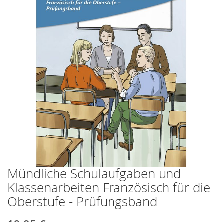
springen
Mündliche Schulaufgaben und
Zum
Anfang
Klassenarbeiten Französisch für die
der
Oberstufe - Prüfungsband
Bildergalerie
springen